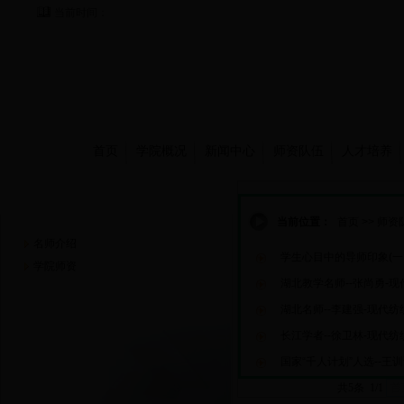
当前时间：
首页
学院概况
新闻中心
师资队伍
人才培养
师资队伍
当前位置：
首页
>>
师资
名师介绍
学生心目中的导师印象(一
学院师资
湖北教学名师--张尚勇-
湖北名师--李建强-现代纺
长江学者--徐卫林-现代纺
国家“千人计划”人选--王
共5条 1/1
首