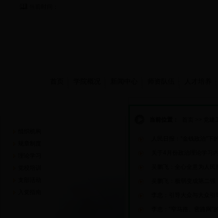
当前时间：
首页
学院概况
新闻中心
师资队伍
人才培养
党建工作
当前位置：
首页
>>
党建
组织机构
人民日报：“金钱政治”下
规章制度
关于4月份政治理论学习
理论学习
吴鹏飞：全心全意为人民
党校培训
支部活动
吴鹏飞：极弱变成第二强
入党指南
李忠：引导大众与大众引
李忠：“窄马路、密路网”