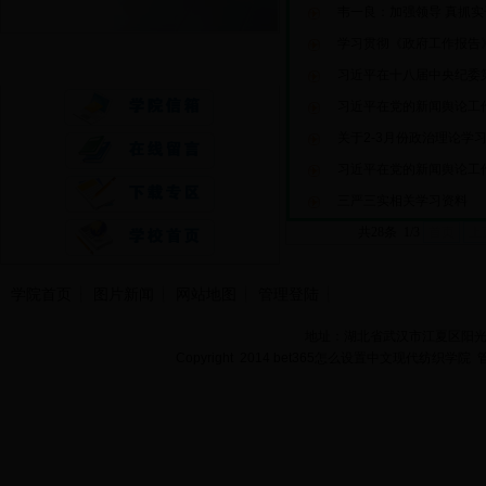
韦一良：加强领导 真抓实
学习贯彻《政府工作报告
快速通道
习近平在十八届中央纪委第
习近平在党的新闻舆论工作
关于2-3月份政治理论学
习近平在党的新闻舆论工作
三严三实相关学习资料
共28条 1/3
首页
上
学院首页
图片新闻
网站地图
管理登陆
地址：湖北省武汉市江夏区阳光大道
Copyright 2014 bet365怎么设置中文现代纺织学院