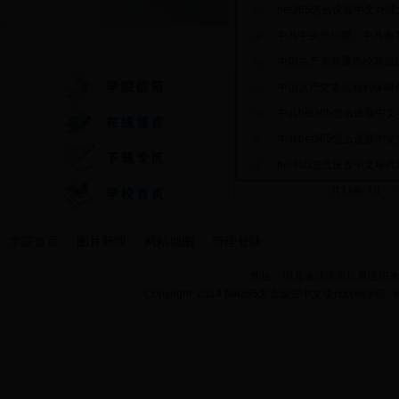
bet365怎么设置中文
中共中央组织部、中共教育
快速通道
中国共产党普通高校基层
中国共产党党员权利保障
中共bet365怎么设置中
中共bet365怎么设置中
bet365怎么设置中文
共13条 1/1
首
学院首页
图片新闻
网站地图
管理登陆
地址：湖北省武汉市江夏区阳光大道
Copyright 2014 bet365怎么设置中文现代纺织学院