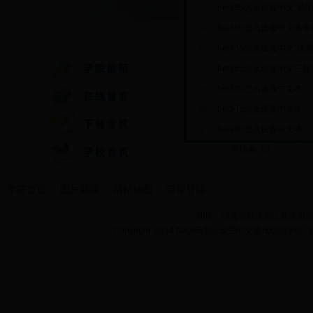
bet365怎么设置中文“
bet365怎么设置中文
快速通道
bet365怎么设置中文“
bet365怎么设置中文
bet365怎么设置中文
bet365怎么设置中文
bet365怎么设置中文
共18条 1/2
首页
上
学院首页
图片新闻
网站地图
管理登陆
地址：湖北省武汉市江夏区阳光大道
Copyright 2014 bet365怎么设置中文现代纺织学院