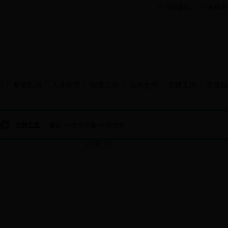
学校首页
收藏本
心
师资队伍
人才培养
招生工作
合作交流
党建工作
学生园
当前位置：
首页
>>
崇德书屋
>>
科技类
共0条 0/0