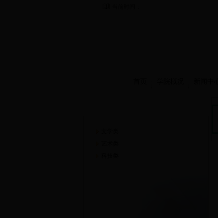
当前时间：
首页
学院概况
新闻中
崇德书屋
文学类
艺术类
科技类