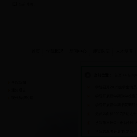
当前时间：
首页
学院概况
新闻中心
师资队伍
人才培养
新闻中心
当前位置：
首页
>>
新闻
学院新闻
学院召开2015级学生动
通知通告
学院开展新学期教学检查
现代纺织论坛
学院开展新学期书院调研
党员风向标2017活动之十
学院第三届C＋创新创业
学院志愿者开展“以梦为马