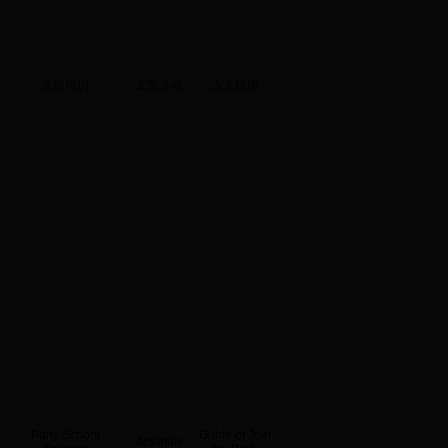
党校培训
支部活动
入党指南
Party School
Guide of Join
Activities