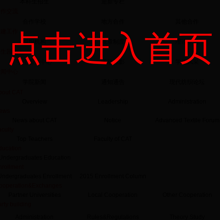
本科生招生
迎新专栏
合作交流
合作学校
地方合作
其他合作
党建工作
点击进入首页
组织机构
规章制度
理论学习
学生园地
学生服务中心
活动掠影
学生风采
新闻中心
学院新闻
通知通告
现代纺织论坛
bout CAT
Overview
Leadership
Administration
ews
News about CAT
Notice
Advanced Textile Forum
culty
Top Teachers
Faculty of CAT
ducation
Undergraduates Education
nrollment
Undergraduates Enrollment
2015 Enrollment Column
ooperation&Exchanges
Partner Universities
Local Cooperation
Other Cooperation
rty building
Administration
Rules&Regulations
Theory Study