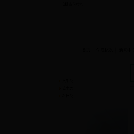
当前时间：
首页
学院概况
新闻中
崇德书屋
文学类
艺术类
科技类