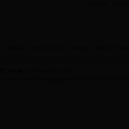
学校首页
收藏本
心
师资队伍
人才培养
招生工作
合作交流
党建工作
学生园
当前位置：
首页
>>
崇德书屋
>>
艺术类
共0条 0/0