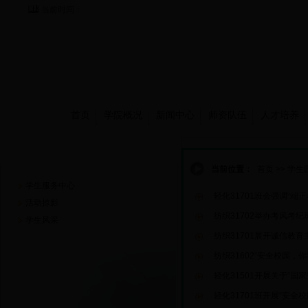
当前时间：
首页
学院概况
新闻中心
师资队伍
人才培养
学生园地
当前位置：
首页
>>
学生
学生服务中心
轻化31701班会强调“端正
活动掠影
纺织31702举办考风考纪
学生风采
纺织31701展开诚信教育
纺织31602“安全校园，
轻化31501开展关于“国
轻化31701班开展“安全