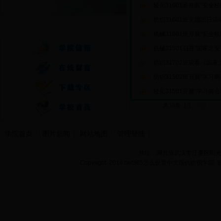
轻化31601班开展“安全
纺织31601班主题团日
快速通道
机械31601班开展“安全
机械31501召开“国家之
纺织31702班观看《国
纺织31502班开展“学习
轻化31501开展“学习两
共30条 1/3
首页
上
学院首页
图片新闻
网站地图
管理登陆
地址：湖北省武汉市江夏区阳光大道
Copyright 2014 bet365怎么设置中文现代纺织学院