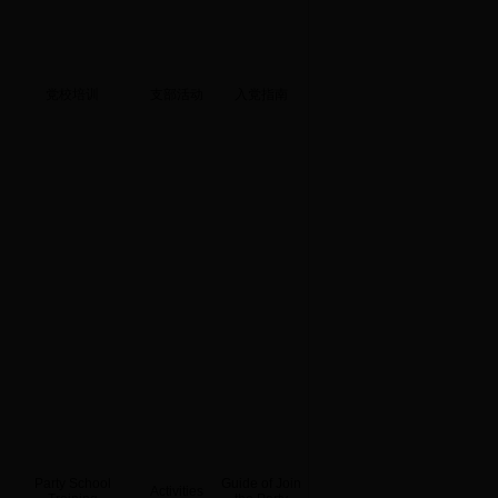
党校培训
支部活动
入党指南
Party School
Guide of Join
Activities