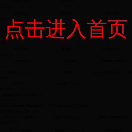
本科生招生
迎新专栏
合作交流
合作学校
地方合作
其他合作
党建工作
点击进入首页
组织机构
规章制度
理论学习
学生园地
学生服务中心
活动掠影
学生风采
新闻中心
学院新闻
通知通告
现代纺织论坛
bout CAT
Overview
Leadership
Administration
ews
News about CAT
Notice
Advanced Textile Forum
culty
Top Teachers
Faculty of CAT
ducation
Undergraduates Education
nrollment
Undergraduates Enrollment
2015 Enrollment Column
ooperation&Exchanges
Partner Universities
Local Cooperation
Other Cooperation
rty building
Administration
Rules&Regulations
Theory Study