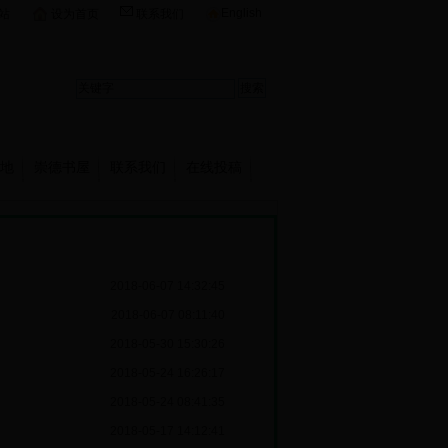
English
站
设为首页
联系我们
地
崇德书屋
联系我们
在线投稿
2018-06-07 14:32:45
2018-06-07 08:11:40
2018-05-30 15:30:26
2018-05-24 16:26:17
2018-05-24 08:41:35
2018-05-17 14:12:41