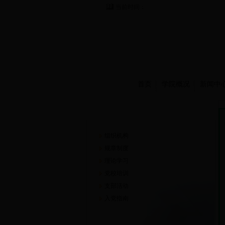
当前时间：
首页
学院概况
新闻中
党建工作
组织机构
规章制度
理论学习
党校培训
支部活动
入党指南