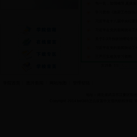
韦一良：加强领导 真抓实
学习贯彻《政府工作报告
快速通道
习近平在十八届中央纪委第
习近平在党的新闻舆论工作
关于2-3月份政治理论学
习近平在党的新闻舆论工作
三严三实相关学习资料
共28条 1/3
首页
上
学院首页
图片新闻
网站地图
管理登陆
地址：湖北省武汉市江夏区阳光大道
Copyright 2014 bet365怎么设置中文现代纺织学院