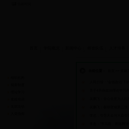
当前时间：
首页
学院概况
新闻中心
师资队伍
人才培养
党建工作
当前位置：
首页
>>
党建
组织机构
人民日报：“金钱政治”下
规章制度
关于4月份政治理论学习
理论学习
吴鹏飞：全心全意为人民
党校培训
支部活动
吴鹏飞：极弱变成第二强
入党指南
李忠：引导大众与大众引
李忠：“窄马路、密路网”