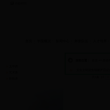
当前时间：
首页
学院概况
新闻中心
师资队伍
人才培养
崇德书屋
当前位置：
首页
>>
崇德
文学类
安全文明宿舍创建开启仪
艺术类
共1条 1/1
首
科技类