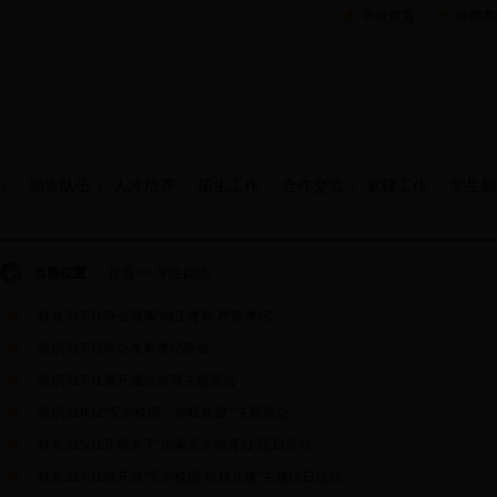
学校首页
收藏本
心
师资队伍
人才培养
招生工作
合作交流
党建工作
学生园
当前位置：
首页
>>
学生园地
轻化31701班会强调“端正考风 严肃考纪”
纺织31702举办考风考纪班会
纺织31701展开诚信教育主题班会
纺织31602“安全校园，你我共建“”主题班会
轻化31501开展关于“国家安全教育日”团日活动
轻化31701班开展“安全校园 你我共建”主题团日活动