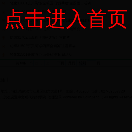
轻化31601班开展“安全校园 你我共建”主题团日活动
点击进入首页
纺织31601班主题团日活动顺利进行
机械31601班开展“安全校园，你我共建”主题团日活动
机械31501召开“国家之安 人民至上”主题班会
纺织31702班观看《国家之安》宣传片
纺织31502班开展“学习两会精神”主题班会
轻化31501开展“学习两会精神”团日活动
共30条 1/3
首页
上页
下页
尾页
页
登陆
地址：湖北省武汉市江夏区阳光大道1号 邮编：430200 电话：027-59367720
bet365怎么设置中文现代纺织学院
管理登录
Powered by
ColinZeng
；All rights Reserv