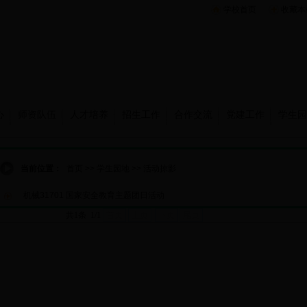
学校首页
收藏本
心
师资队伍
人才培养
招生工作
合作交流
党建工作
学生园
当前位置：
首页
>>
学生园地
>>
活动掠影
机械31701 国家安全教育主题团日活动
共1条 1/1
首页
上页
下页
尾页