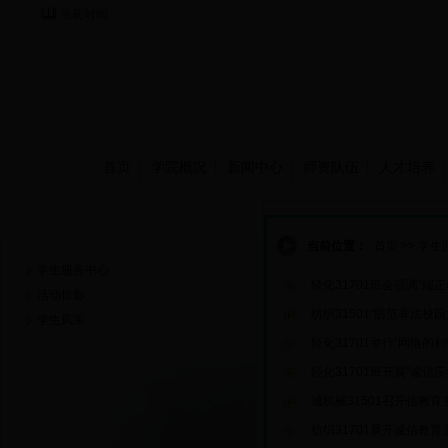
当前时间：
首页
学院概况
新闻中心
师资队伍
人才培养
学生园地
当前位置：
首页
>>
学生
学生服务中心
轻化31701班会强调“端正
活动掠影
纺织31501“防范非法校
学生风采
轻化31701举行“网络的
轻化31701班开展"诚信
诚机械31501召开信教育
纺织31701展开诚信教育