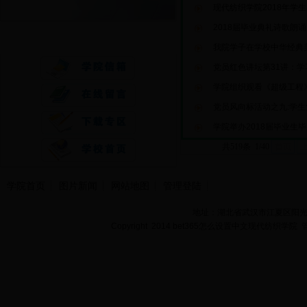
现代纺织学院2018年学
2018届毕业典礼诗歌朗诵
快速通道
我院学子在学校中华经典
党员红色讲坛第31讲：
学院组织观看《超级工程
党员风向标活动之九:学生
学院举办2018届毕业生
共519条 1/40
首页
学院首页
图片新闻
网站地图
管理登陆
地址：湖北省武汉市江夏区阳光大道
Copyright 2014 bet365怎么设置中文现代纺织学院