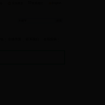
English
站
设为首页
联系我们
地
崇德书屋
联系我们
在线投稿