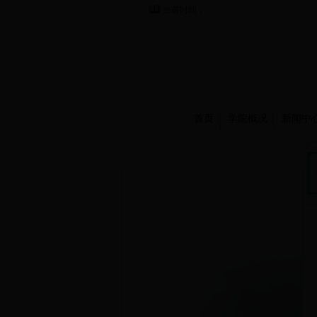
当前时间：
首页
学院概况
新闻中
联系我们