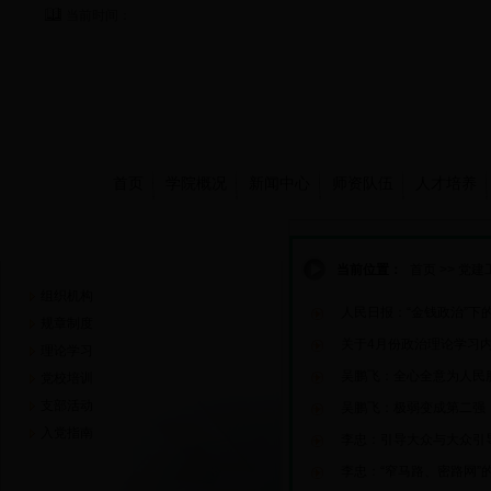
当前时间：
首页
学院概况
新闻中心
师资队伍
人才培养
党建工作
当前位置：
首页
>>
党建
组织机构
人民日报：“金钱政治”下
规章制度
关于4月份政治理论学习
理论学习
吴鹏飞：全心全意为人民
党校培训
支部活动
吴鹏飞：极弱变成第二强
入党指南
李忠：引导大众与大众引
李忠：“窄马路、密路网”