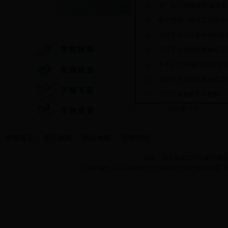
韦一良：加强领导 真抓实
学习贯彻《政府工作报告
快速通道
习近平在十八届中央纪委第
习近平在党的新闻舆论工作
关于2-3月份政治理论学
习近平在党的新闻舆论工作
三严三实相关学习资料
共28条 1/3
首页
上
学院首页
图片新闻
网站地图
管理登陆
地址：湖北省武汉市江夏区阳光大道
Copyright 2014 bet365怎么设置中文现代纺织学院