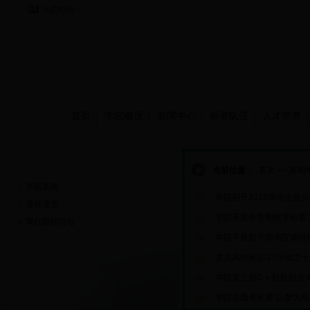
当前时间：
首页
学院概况
新闻中心
师资队伍
人才培养
新闻中心
当前位置：
首页
>>
新闻
学院新闻
学院召开2015级学生动
通知通告
学院开展新学期教学检查
现代纺织论坛
学院开展新学期书院调研
党员风向标2017活动之十
学院第三届C＋创新创业
学院志愿者开展“以梦为马