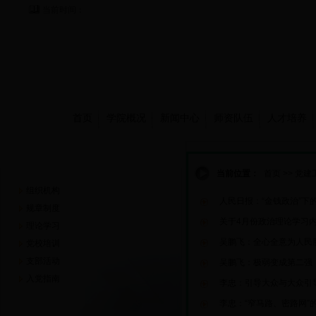
当前时间：
首页
学院概况
新闻中心
师资队伍
人才培养
党建工作
当前位置：
首页
>>
党建
组织机构
人民日报：“金钱政治”下
规章制度
关于4月份政治理论学习
理论学习
吴鹏飞：全心全意为人民
党校培训
支部活动
吴鹏飞：极弱变成第二强
入党指南
李忠：引导大众与大众引
李忠：“窄马路、密路网”