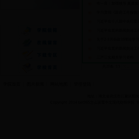
韦一良：加强领导 真抓实
学习贯彻《政府工作报告
快速通道
习近平在十八届中央纪委第
习近平在党的新闻舆论工作
关于2-3月份政治理论学
习近平在党的新闻舆论工作
三严三实相关学习资料
共28条 1/3
首页
上
学院首页
图片新闻
网站地图
管理登陆
地址：湖北省武汉市江夏区阳光大道
Copyright 2014 bet365怎么设置中文现代纺织学院