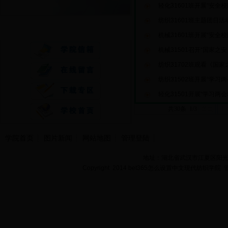
轻化31601班开展“安全
纺织31601班主题团日
快速通道
机械31601班开展“安全
机械31501召开“国家之
纺织31702班观看《国
纺织31502班开展“学习
轻化31501开展“学习两
共30条 1/3
首页
上
学院首页
图片新闻
网站地图
管理登陆
地址：湖北省武汉市江夏区阳光大道
Copyright 2014 bet365怎么设置中文现代纺织学院