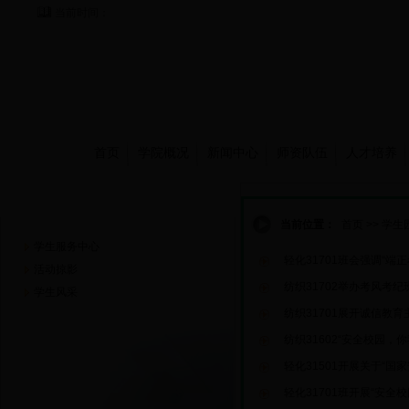
当前时间：
首页
学院概况
新闻中心
师资队伍
人才培养
学生园地
当前位置：
首页
>>
学生
学生服务中心
轻化31701班会强调“端正
活动掠影
纺织31702举办考风考纪
学生风采
纺织31701展开诚信教育
纺织31602“安全校园，
轻化31501开展关于“国
轻化31701班开展“安全