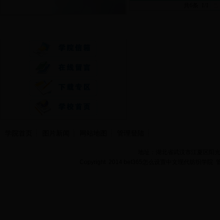
共6条 1/1
首
快速通道
学院首页
图片新闻
网站地图
管理登陆
地址：湖北省武汉市江夏区阳光大道
Copyright 2014 bet365怎么设置中文现代纺织学院