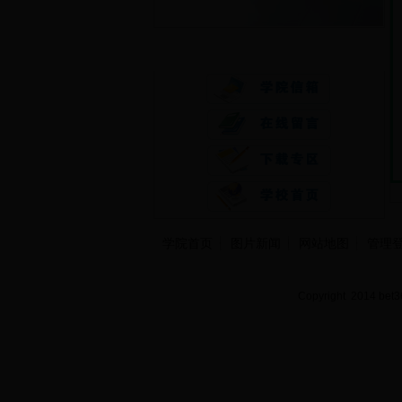
快速通道
学院首页
图片新闻
网站地图
管理
Copyright 2014 