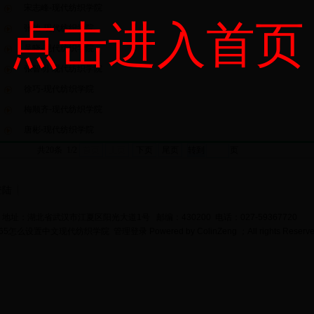
宋志峰-现代纺织学院
点击进入首页
张弛-现代纺织学院
吴晓-现代纺织学院
张智明-现代纺织学院
徐巧-现代纺织学院
梅顺齐-现代纺织学院
唐彬-现代纺织学院
共20条 1/2
首页
上页
下页
尾页
页
登陆
地址：湖北省武汉市江夏区阳光大道1号 邮编：430200 电话：027-59367720
bet365怎么设置中文现代纺织学院
管理登录
Powered by
ColinZeng
；All rights Reserv