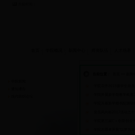
当前时间：
首页
学院概况
新闻中心
师资队伍
人才培养
新闻中心
当前位置：
首页
>>
新闻
学院新闻
学院召开2015级学生动
通知通告
学院开展新学期教学检查
现代纺织论坛
学院开展新学期书院调研
党员风向标2017活动之十
学院第三届C＋创新创业
学院志愿者开展“以梦为马