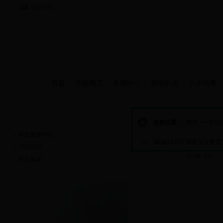
当前时间：
首页
学院概况
新闻中心
师资队伍
人才培养
学生园地
当前位置：
首页
>>
学生
学生服务中心
机械31701 国家安全教
活动掠影
共1条 1/1
首
学生风采