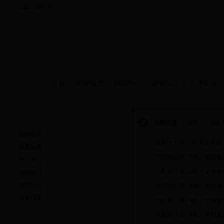
当前时间：
首页
学院概况
新闻中心
师资队伍
人才培养
党建工作
当前位置：
首页
>>
党建
组织机构
党的十八大六中全会讲解
规章制度
六院联合第74期入党积
理论学习
六院联合第74期入党积
党校培训
支部活动
六院联合第74期入党积
入党指南
六院联合第74期入党积
六院联合第74期入党积