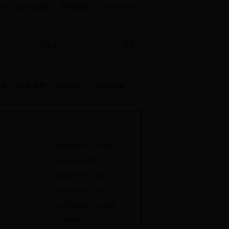
English
站
设为首页
联系我们
地
崇德书屋
联系我们
在线投稿
2018-06-07 14:32:45
2018-06-07 08:11:40
2018-05-30 15:30:26
2018-05-24 16:26:17
2018-05-24 08:41:35
2018-05-17 14:12:41