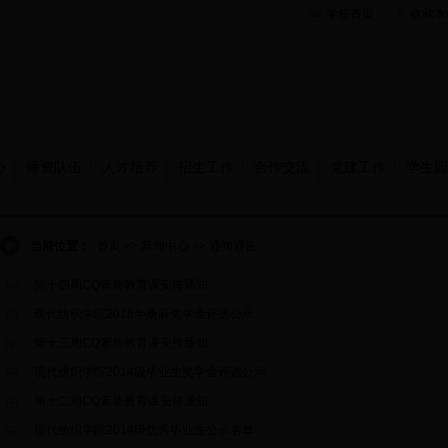
学校首页
收藏本
心
师资队伍
人才培养
招生工作
合作交流
党建工作
学生园
当前位置：
首页
>>
新闻中心
>>
通知通告
第十四周CQ素质教育课安排通知
现代纺织学院2018年桑麻奖学金评选公示
第十三周CQ素质教育课安排通知
现代纺织学院2014级毕业生奖学金评选公示
第十二周CQ素质教育课安排通知
现代纺织学院2014级优秀毕业生公示名单