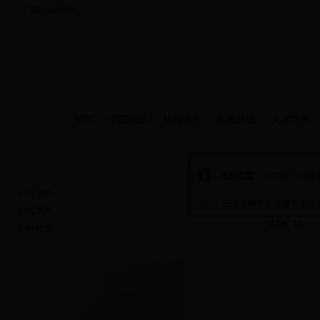
当前时间：
首页
学院概况
新闻中心
师资队伍
人才培养
崇德书屋
当前位置：
首页
>>
崇德
文学类
安全文明宿舍创建开启仪
艺术类
共1条 1/1
首
科技类