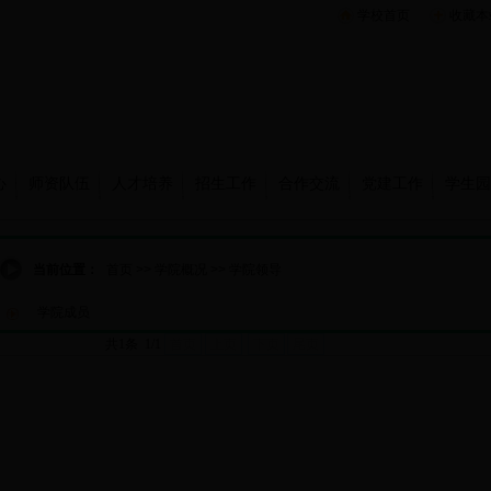
学校首页
收藏本
心
师资队伍
人才培养
招生工作
合作交流
党建工作
学生园
当前位置：
首页
>>
学院概况
>>
学院领导
学院成员
共1条 1/1
首页
上页
下页
尾页