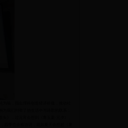
轮为喻，指出理科创造经济价值，推动社
例为我们列举了他生活中与诗歌的联系：
歌头》，过元宵会想到《青玉案·元夕》、
词
，
四季也会有诗词，就如夏天会想起《暑