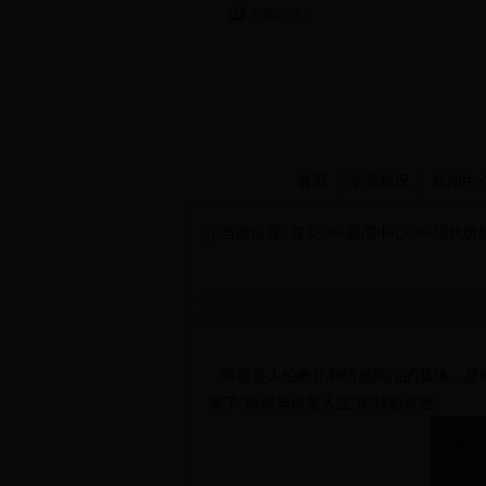
当前时间：
首页
学院概况
新闻中
当前位置:
首页
>>
新闻中心
>>
现代纺
诗歌是人伦教化和情感陶冶的载体，是
来了“诗词与诗意人生”的精彩
讲座。