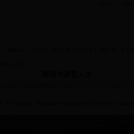
学校首页
收藏本
心
师资队伍
人才培养
招生工作
合作交流
党建工作
学生园
织论坛
>> 正文
诗词与诗意人生
发布时间：
2018-04-20 19:00:39
浏览次数：
文字大小:［
大
］［
中
］［
小
］
德、智、美的殿堂。为提高我院学子的文化素养，
4
月
20
日上午，国际教