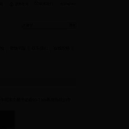
English
站
设为首页
联系我们
地
崇德书屋
联系我们
在线投稿
育学院潘文星书记在
03-T101
教室给我们带