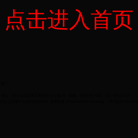
点击进入首页
登陆
地址：湖北省武汉市江夏区阳光大道1号 邮编：430200 电话：027-59367720
bet365怎么设置中文现代纺织学院
管理登录
Powered by
ColinZeng
；All rights Reserv