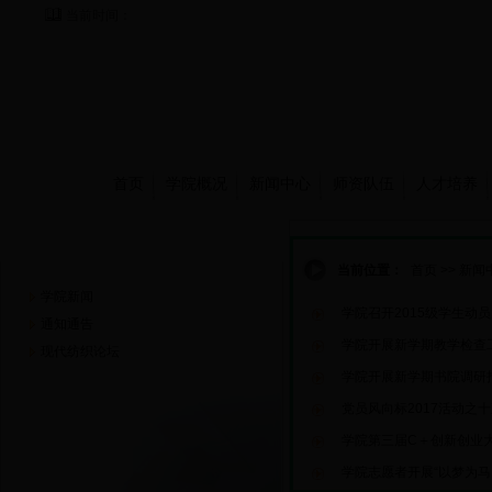
当前时间：
首页
学院概况
新闻中心
师资队伍
人才培养
新闻中心
当前位置：
首页
>>
新闻
学院新闻
学院召开2015级学生动
通知通告
学院开展新学期教学检查
现代纺织论坛
学院开展新学期书院调研
党员风向标2017活动之十
学院第三届C＋创新创业
学院志愿者开展“以梦为马