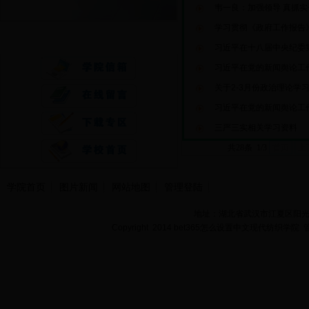
韦一良：加强领导 真抓实
学习贯彻《政府工作报告
快速通道
习近平在十八届中央纪委第
习近平在党的新闻舆论工作
关于2-3月份政治理论学
习近平在党的新闻舆论工作
三严三实相关学习资料
共28条 1/3
首页
上
学院首页
图片新闻
网站地图
管理登陆
地址：湖北省武汉市江夏区阳光大道
Copyright 2014 bet365怎么设置中文现代纺织学院