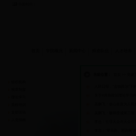
当前时间：
首页
学院概况
新闻中心
师资队伍
人才培养
党建工作
当前位置：
首页
>>
党建
组织机构
人民日报：“金钱政治”下
规章制度
关于4月份政治理论学习
理论学习
吴鹏飞：全心全意为人民
党校培训
支部活动
吴鹏飞：极弱变成第二强
入党指南
李忠：引导大众与大众引
李忠：“窄马路、密路网”