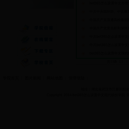
bet365怎么设置中文
中共中央组织部、中共教育
快速通道
中国共产党普通高校基层
中国共产党党员权利保障
中共bet365怎么设置中
中共bet365怎么设置中
bet365怎么设置中文
共13条 1/1
首
学院首页
图片新闻
网站地图
管理登陆
地址：湖北省武汉市江夏区阳光大道
Copyright 2014 bet365怎么设置中文现代纺织学院