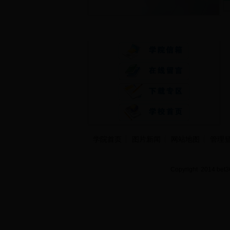
快速通道
学院首页
图片新闻
网站地图
管理
Copyright 2014 