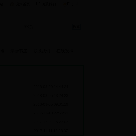
English
站
设为首页
联系我们
地
崇德书屋
联系我们
在线投稿
2018-03-09 14:44:24
2018-03-05 13:24:23
2018-03-05 09:35:19
2017-12-10 22:53:32
2017-12-01 16:23:03
2017-11-11 13:28:37