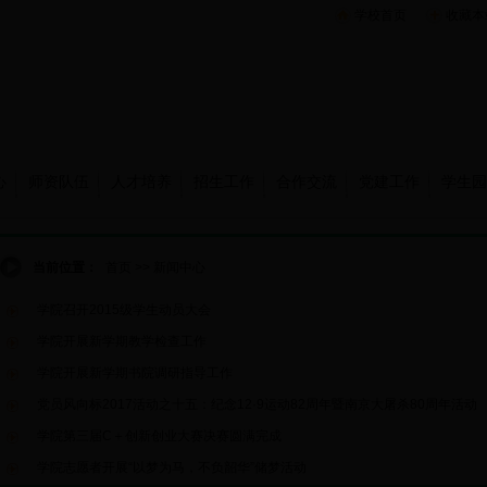
学校首页
收藏本
心
师资队伍
人才培养
招生工作
合作交流
党建工作
学生园
当前位置：
首页
>>
新闻中心
学院召开2015级学生动员大会
学院开展新学期教学检查工作
学院开展新学期书院调研指导工作
党员风向标2017活动之十五：纪念12·9运动82周年暨南京大屠杀80周年活动
学院第三届C＋创新创业大赛决赛圆满完成
学院志愿者开展“以梦为马，不负韶华”储梦活动