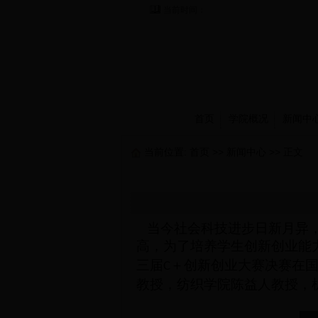
当前时间：
首页
学院概况
新闻中
当前位置:
首页
>>
新闻中心
>> 正文
当今社会科技进步日新月异，
高，为了培养
学生创新创业能
三届
＋创新创业大赛决赛在
C
教授，纺织学院陈益人教授，