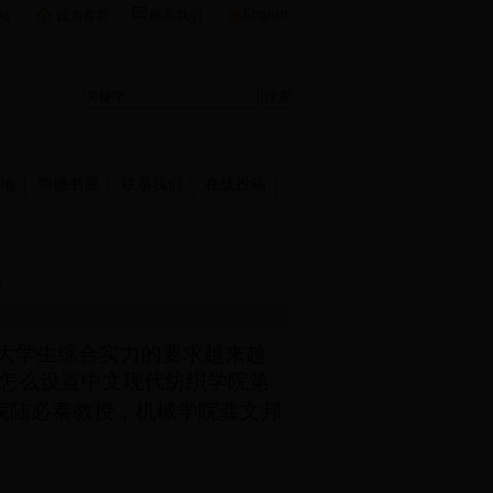
English
站
设为首页
联系我们
地
崇德书屋
联系我们
在线投稿
成
大学生综合实力的要求越来越
365怎么设置中文现代纺织学院第
院陆必泰教授，机械学院龚文邦