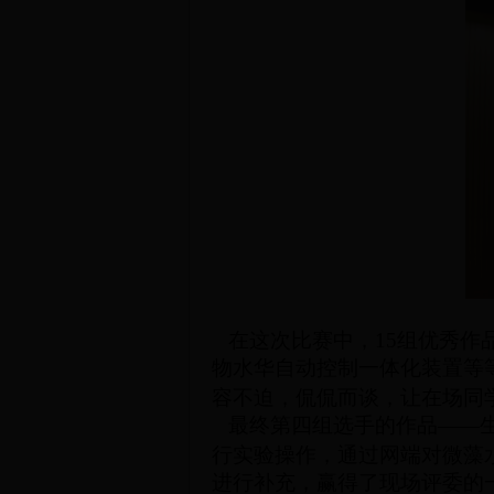
在这次比赛中，
15
组优秀作
物水华自动控制一体化装置等
容不迫，侃侃而谈，让在场同
最终第四组选手的作品
——
行实验操作，通过网端对微藻
进行补充，赢得了现场评委的一