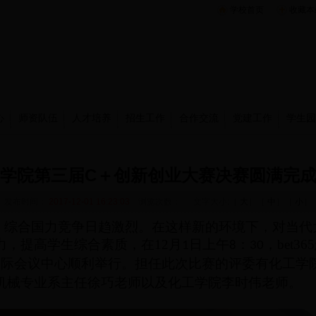
学校首页
收藏本
心
师资队伍
人才培养
招生工作
合作交流
党建工作
学生园
学院第三届C＋创新创业大赛决赛圆满完
发布时间：
2017-12-01 16:23:03
浏览次数：
文字大小:［
大
］［
中
］［
小
］
综合国力竞争日趋激烈。在这样新的环境下，对当代
力
，提高学生综合素质
，在
12
月
日上午
：
，bet
1
8
30
国际会议中心顺利举行。担任此次比赛的评委有化工学
机械专业系主任徐巧老师以及化工学院李时伟老师。