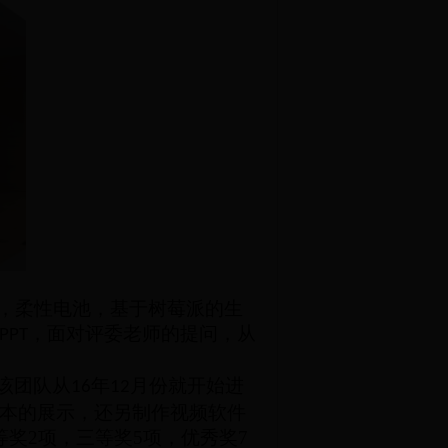
，柔性电池，基于树莓派的生
，面对评委老师的提问，从
PPT
该团队从
年
月份就开始进
16
12
本的展示，还另制作视频软件
奖2项，三等奖5项，优秀奖7