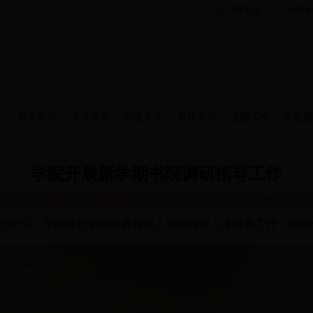
学校首页
收藏本
心
师资队伍
人才培养
招生工作
合作交流
党建工作
学生园
学院开展新学期书院调研指导工作
发布时间：
2018-03-05 09:35:19
浏览次数：
文字大小:［
大
］［
中
］［
小
］
日中午，学院院长李德骏教授深入书院指导人才培养工作，学院