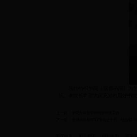
现代纺织学院（崇德书院）为
统。李院长
希望大家充分利用好书院
上一篇：
学院开展新学期教学检查工作
下一篇：
党员风向标2017活动之十五：纪念12·
学院首页
图片新闻
网站地图
管理