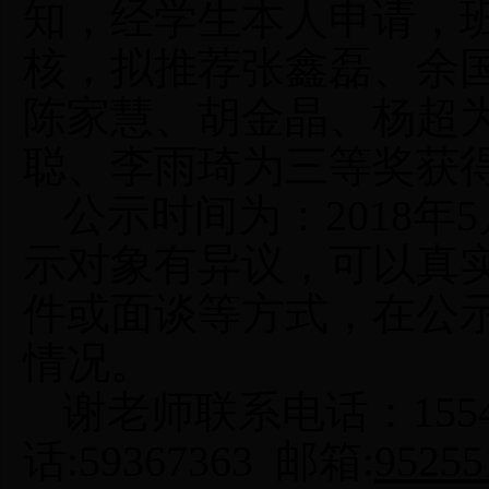
知
，
经学生本人申请，
核，拟推荐张鑫磊、余
陈家慧、胡金晶、杨超
聪、李雨琦为三等奖获
公示时间为：2018年
示对象有异议，可以真
件或面谈等方式，在公
情况。
谢老师联系电话：1554
话:59367363 邮箱:
9525