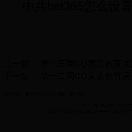
中共bet365怎么
上一篇：
第十三周CQ素质教育课
下一篇：
第十二周CQ素质教育课
学院首页
图片新闻
网站地图
管理登陆
地址：湖北省武汉市江夏区阳光大道
Copyright 2014 bet365怎么设置中文现代纺织学院