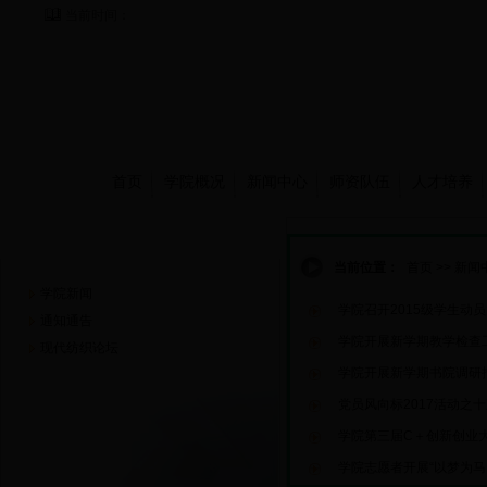
当前时间：
首页
学院概况
新闻中心
师资队伍
人才培养
新闻中心
当前位置：
首页
>>
新闻
学院新闻
学院召开2015级学生动
通知通告
学院开展新学期教学检查
现代纺织论坛
学院开展新学期书院调研
党员风向标2017活动之十
学院第三届C＋创新创业
学院志愿者开展“以梦为马