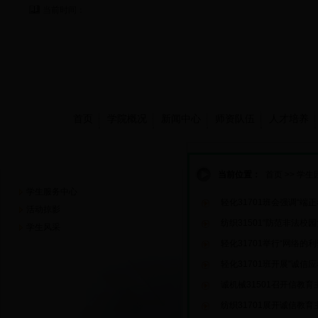
当前时间：
首页
学院概况
新闻中心
师资队伍
人才培养
学生园地
当前位置：
首页
>>
学生
学生服务中心
轻化31701班会强调“端正
活动掠影
纺织31501“防范非法校
学生风采
轻化31701举行“网络的
轻化31701班开展"诚信
诚机械31501召开信教育
纺织31701展开诚信教育