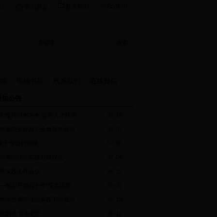
English
站
设为首页
联系我们
地
崇德书屋
联系我们
在线投稿
通知公告
“坚持以本为本 服务人才培养...
07-13
8年暑期安排及安全教育年级会
07-06
生干部进行座谈
07-06
8年暑期社会实践出征仪式
07-06
暑期实践工作会议
06-22
—改革开放四十年”征文比赛...
06-21
8年学生暑期社会实践工作通知
06-19
诗歌朗诵:青春记忆
06-18