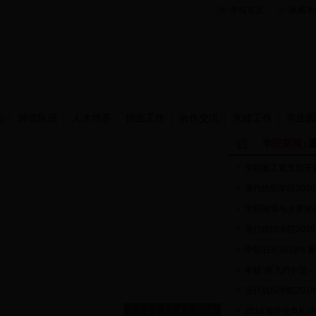
学校首页
收藏本
心
师资队伍
人才培养
招生工作
合作交流
党建工作
学生园
学院新闻
|
学院教工党支部开展
现代纺织学院201
学院领导与主要学
现代纺织学院201
学院召开2018年
学校“腾飞的中国—
现代纺织学院201
1
2
3
4
5
6
2018届毕业典礼