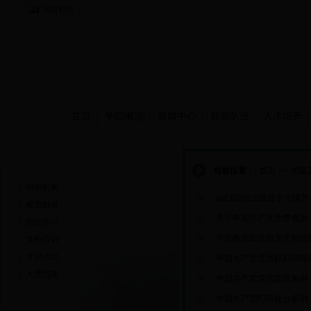
当前时间：
首页
学院概况
新闻中心
师资队伍
人才培养
党建工作
当前位置：
首页
>>
党建
组织机构
bet365怎么设置中文辅
规章制度
关于中国共产党党费收缴
理论学习
中共教育部党组关于加强
党校培训
支部活动
中国共产党党员权利保障
入党指南
中国共产党党内监督条例
中国共产党纪律处分条例