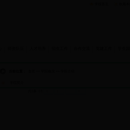
学校首页
收藏本
心
师资队伍
人才培养
招生工作
合作交流
党建工作
学生园
当前位置：
首页
>>
学院概况
>>
学院介绍
学院简介
共1条 1/1
首页
上页
下页
尾页