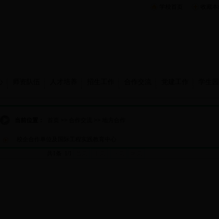
学校首页
收藏本
心
师资队伍
人才培养
招生工作
合作交流
党建工作
学生园
当前位置：
首页
>>
合作交流
>>
地方合作
校企合作单位及国际工程实践教育中心
共1条 1/1
首页
上页
下页
尾页