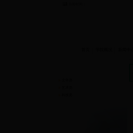
当前时间：
首页
学院概况
新闻中
崇德书屋
文学类
艺术类
科技类