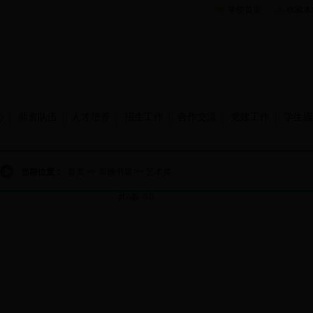
学校首页
收藏本
心
师资队伍
人才培养
招生工作
合作交流
党建工作
学生园
当前位置：
首页
>>
崇德书屋
>>
艺术类
共0条 0/0