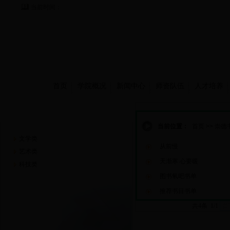
当前时间：
首页
学院概况
新闻中心
师资队伍
人才培养
崇德书屋
当前位置：
首页
>>
崇德
文学类
从前慢
艺术类
天渐寒 心要暖
科技类
图书氧吧书单
推荐书目书单
共4条 1/1
首