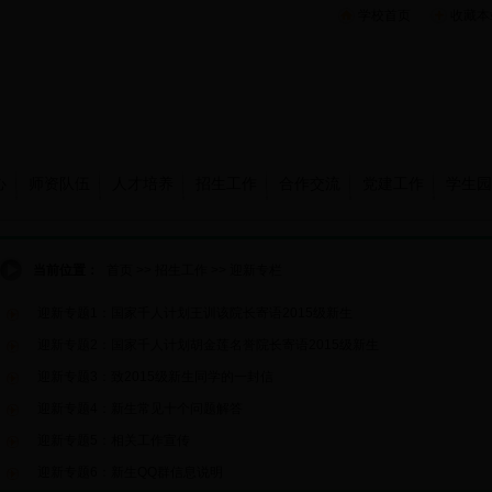
学校首页
收藏本
心
师资队伍
人才培养
招生工作
合作交流
党建工作
学生园
当前位置：
首页
>>
招生工作
>>
迎新专栏
迎新专题1：国家千人计划王训该院长寄语2015级新生
迎新专题2：国家千人计划胡金莲名誉院长寄语2015级新生
迎新专题3：致2015级新生同学的一封信
迎新专题4：新生常见十个问题解答
迎新专题5：相关工作宣传
迎新专题6：新生QQ群信息说明