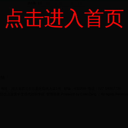
共6条 1/1
首页
上页
下页
尾页
点击进入首页
登陆
地址：湖北省武汉市江夏区阳光大道1号 邮编：430200 电话：027-59367720
bet365怎么设置中文现代纺织学院
管理登录
Powered by
ColinZeng
；All rights Reserv